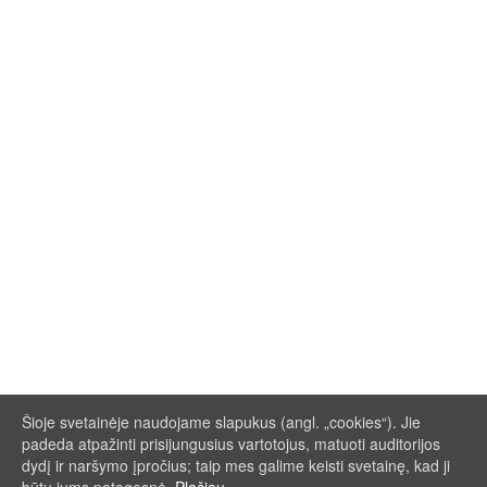
Šioje svetainėje naudojame slapukus (angl. „cookies“). Jie
padeda atpažinti prisijungusius vartotojus, matuoti auditorijos
dydį ir naršymo įpročius; taip mes galime keisti svetainę, kad ji