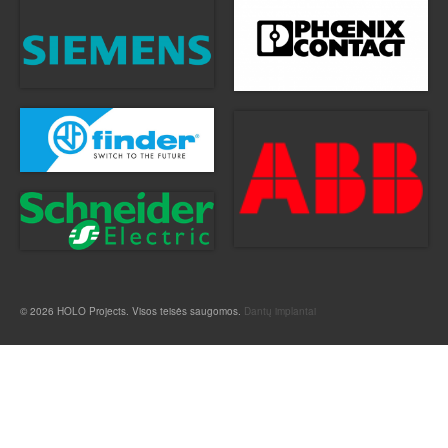
© 2026 HOLO Projects. Visos teisės saugomos.
Dantų implantai