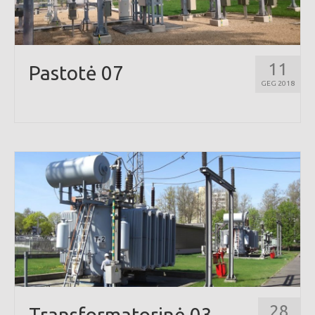
11
Pastotė 07
GEG 2018
28
Transformatorinė 03