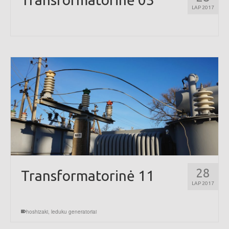
LAP 2017
28
Transformatorinė 11
LAP 2017
hoshizaki
,
leduku generatoriai