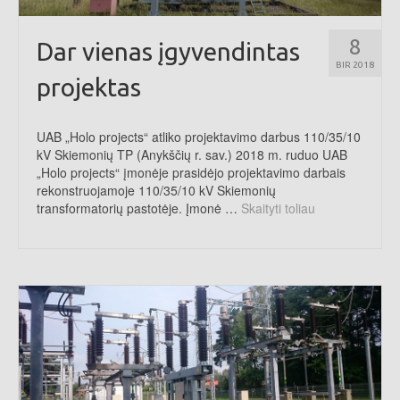
8
Dar vienas įgyvendintas
BIR 2018
projektas
UAB „Holo projects“ atliko projektavimo darbus 110/35/10
kV Skiemonių TP (Anykščių r. sav.) 2018 m. ruduo UAB
„Holo projects“ įmonėje prasidėjo projektavimo darbais
rekonstruojamoje 110/35/10 kV Skiemonių
transformatorių pastotėje. Įmonė …
Skaityti toliau